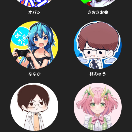
オパシ
きおきお🟢
ななか
柊みゅう