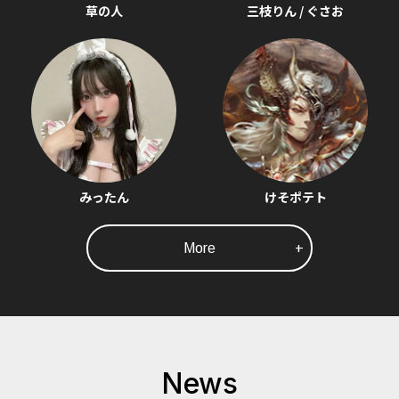
草の人
三枝りん / ぐさお
みったん
けそポテト
More
+
News