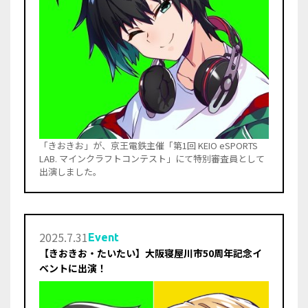
「きおきお」が、京王電鉄主催「第1回 KEIO eSPORTS
LAB. マインクラフトコンテスト」にて特別審査員として
出演しました。
2025
.
7
.
31
Event
【きおきお・たいたい】大阪寝屋川市50周年記念イ
ベントに出演！