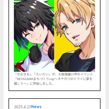
「きおきお」「たいたい」が、大阪寝屋川市のイベント
「NEYAGAWAまちづくりcup～ネヤガワのミライに夢を
描こう～」に参加しました。
2025
.
4
.
23
News