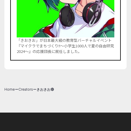
「きおきお」が日本最大級の教育型バーチャルイベント
『マイクラでまちづくり!!〜小学生1000人で夏の自由研究
2024～』の応援団長に就任しました。
Home
ー
Creators
ー
きおきお🟢