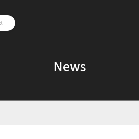
ct
News