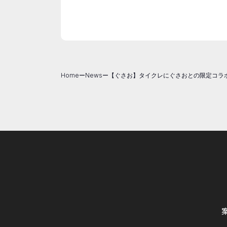
Home
ー
News
ー
【ぐさお】タイクレにぐさおとの限定コラ